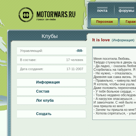
почта
форумы
Персонаж
Гараж
Клубы
It is love
(Информация)
Управляющий:
-ЯЯ-
Меня посетила Любовь.
В составе:
17 человек
Твёрдо стукнула в дверь од
- Да ладно, - сказала Любо
Дата создания:
17-11-2007
Сгорбилась на табурете. Я
- Не нужно, – отказалась.
Древняя как сама жизнь. У
- Правильно, – кивнула люб
Информация
Я хотела, чтобы она ушла. 
Даже положить переночева
Состав
- У тебя больное сердце, 
- Только недавно обследов
- А нагрузок опасаешься…
Лог клуба
И замолчали. С ней было н
она пришла ко мне?
- Зачем ты пришла ко мне
- Хотела спрятаться, - улы
Создать