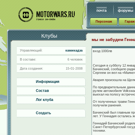
почта
форумы
Персонаж
Гараж
Клубы
мы не забудем Генн
Управляющий:
камикадза
вход-1000лв
В составе:
6 человек
Сегодня в субботу 12 янв
Дата создания:
15-01-2008
Бачинский, сообщило радио
Сергеем он вел на «Маяке
Авария произошла на Щелк
Информация
По предварительным данным
Состав
рулем автомобиля Volkswag
выехал на полосу встречно
Лог клуба
От полученных травм Генн
получили ранения.
Бачинский был главным пр
Создать
лет. У Геннадия остались ж
Геннадий Бачинский родилс
Санкт-Петербургский госу
техники.