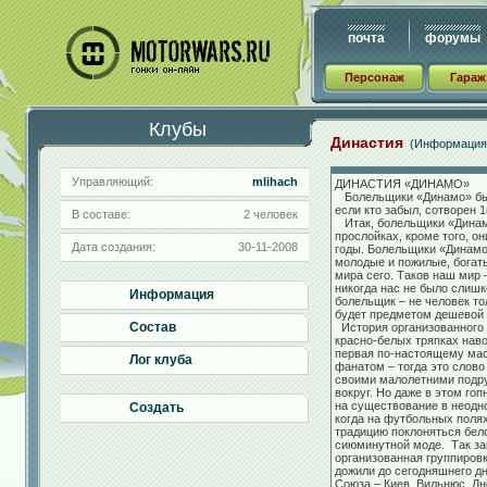
почта
форумы
Персонаж
Гараж
Клубы
Династия
(Информация
Управляющий:
mlihach
ДИНАСТИЯ «ДИНАМО»
Болельщики «Динамо» были
если кто забыл, сотворен 1
В составе:
2 человек
Итак, болельщики «Динамо
прослойках, кроме того, о
Дата создания:
30-11-2008
годы. Болельщики «Динамо»
молодые и пожилые, богаты
мира сего. Таков наш мир 
никогда нас не было слиш
Информация
болельщик – не человек то
будет предметом дешевой
Состав
История организованного 
красно-белых тряпках нав
первая по-настоящему мас
Лог клуба
фанатом – тогда это слов
своими малолетними подру
вокруг. Но даже в этом го
на существование в неодно
Создать
когда на футбольных поля
традицию поклоняться бел
сиюминутной моде. Так за
организованная группиров
дожили до сегодняшнего дн
Союза – Киев, Вильнюс, Дн