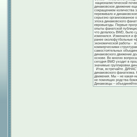
националистической почве 
динамовское движение еще
сокращением количества зр
переживало и динамовское 
серьезно организованное 
эпоха динамовского фанат
евровыезды. Первые прогр
опыты фанатской публицис
что делалось BWD, было сд
изменился. Изменился и ф
ранее околофутбольные «
экономической работы - в
коммерческими структура
самостоятельных объедине
динамовского движение до
основе. Во многих вопроса
сегодня BWD уходит в про
значимые группировки дин
Итак, встречайте. ДИНАС
динамовского фанатизма. 
движения. Мы – не какая-
не помнящих родства бомж
Динамовцы – объединяйт