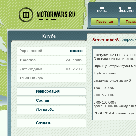
почта
форумы
Персонаж
Гараж
Клубы
Street racerS
(Информа
Управляющий:
некетос
вступление БЕСПЛАТНОЕ
О вступление пишите неке
В составе:
23 человек
Игроки у которых будет ме
Дата создания:
03-12-2008
Клуб гоночный
Гоночный клуб
расценка очков за клуб
1.00- 10.000lv
Информация
2.00- 55.000lv
Состав
3.00- 100.000lv
далее +100к на каждую цел
Лог клуба
СПОНСОРЫ приветствуетс
Создать