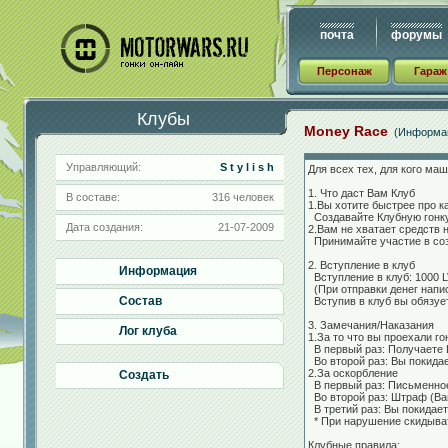
почта
форумы
Персонаж
Гараж
Клубы
Money Race
(Информа
Управляющий:
S t y l i s h
Для всех тех, для кого маш
1. Что даст Вам Клуб
В составе:
316 человек
1.Вы хотите быстрее про к
Создавайте Клубную гонк
Дата создания:
21-07-2009
2.Вам не хватает средств
Принимайте участие в со
2. Вступление в клуб
Информация
Вступление в клуб: 1000 
(При отправки денег напис
Состав
Вступив в клуб вы обязуе
3. Замечания/Наказания
Лог клуба
1.За то что вы проехали го
В первый раз: Получаете
Во второй раз: Вы покидае
2.За оскорбление
Создать
В первый раз: Письменно
Во второй раз: Штраф (Ва
В третий раз: Вы покидает
* При нарушение скидыват
Клубные правила: