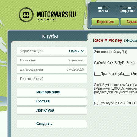
почта
форумы
Персонаж
Гараж
Клубы
Race = Money
(Инфор
Управляющий:
OsleG 72
Это гоночный клуб)))
В составе:
9 человек
СтОиМоСтЬ ВсТуПлЕнИя - П
Дата создания:
07-02-2010
|___Правила клуба___| (Эт
Гоночный клуб
Любой участник клуба созд
(Минимум 5.000 LV, максим
Информация
раздаёт деньги участникам
Состав
((( Это клуб на СеРьЁзНыЕ 
Лог клуба
Создать