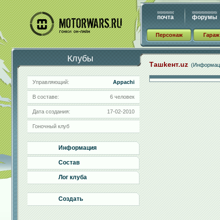
почта
форумы
Персонаж
Гараж
Клубы
Ташkент.uz
(Информац
Управляющий:
Appachi
В составе:
6 человек
Дата создания:
17-02-2010
Гоночный клуб
Информация
Состав
Лог клуба
Создать