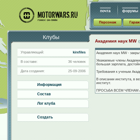
почта
форумы
Персонаж
Гараж
Клубы
Академия наук MW
(
Управляющий:
kirxfiles
Академия наук MW - закры
Уважаемые члены Академии
В составе:
36 человек
большая зарплата, достойн
Дата создания:
25-09-2006
Требования к ученым Акаде
В описании института, в в
институт.
Информация
ПРОСЬБА ВСЕМ ЧЛЕНАМ
Состав
Лог клуба
Создать