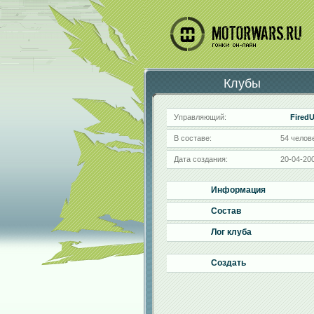
Клубы
Управляющий:
Fired
В составе:
54 челов
Дата создания:
20-04-20
Информация
Состав
Лог клуба
Создать