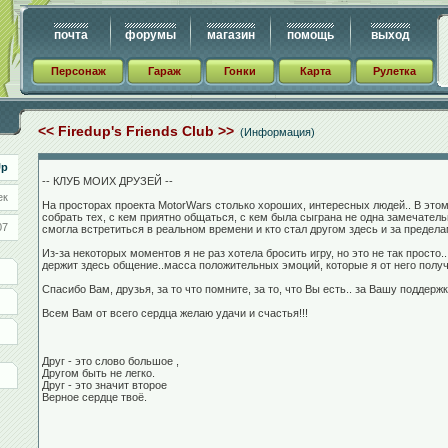
почта
форумы
магазин
помощь
выход
Персонаж
Гараж
Гонки
Карта
Рулетка
<< Firedup's Friends Club >>
(Информация)
Up
-- КЛУБ МОИХ ДРУЗЕЙ --
ек
На просторах проекта MotorWars столько хороших, интересных людей.. В этом
собрать тех, с кем приятно общаться, с кем была сыграна не одна замечательна
07
смогла встретиться в реальном времени и кто стал другом здесь и за предел
Из-за некоторых моментов я не раз хотела бросить игру, но это не так просто..
держит здесь общение..масса положительных эмоций, которые я от него получ
Спасибо Вам, друзья, за то что помните, за то, что Вы есть.. за Вашу поддержк
Всем Вам от всего сердца желаю удачи и счастья!!!
Друг - это слово большое ,
Другом быть не легко.
Друг - это значит второе
Верное сердце твоё.