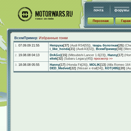
почта
форумы
Персонаж
Гараж
ВсемПример
: Избранные гонки
07.09.09 21:55
Непруха
[37]
(Audi RS4[55])
,
тварь болотная
[25]
(Chev
1.
i_like_honda
[21]
(Audi A3[32])
,
ВсемПример
[33]
(Merc
19.08.08 04:13
DrAGo)
[15]
(Mitsubishi Lancer 1.6[23])
,
Hanny
[17]
(Hond
2.
eltek
[32]
(Subaru Legacy[45])
просмотр >>
18.08.08 05:55
Hanny
[17]
(Honda Fit[26])
,
MOLIK
[13]
(Alfa Romeo 164
3.
DED_Medved
[22]
(Nissan x-trail[34])
,
КОТ(495)
[20]
(Aud