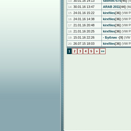
30.01.16 14:13
sashok7575
[45]
(V
13.
30.01.16 13:47
ARAB 2011
[44]
(Ma
14.
24.01.16 15:22
kirxfiles
[36]
(VW Pa
15.
24.01.16 14:38
kirxfiles
[36]
(VW Pa
16.
21.01.16 20:48
kirxfiles
[36]
(VW Pa
17.
21.01.16 20:25
kirxfiles
[36]
(VW Pa
18.
15.01.16 22:26
- Бублик -
[9]
(VW P
19.
26.07.15 18:03
kirxfiles
[36]
(VW Pa
20.
1
2
3
4
5
»
»»