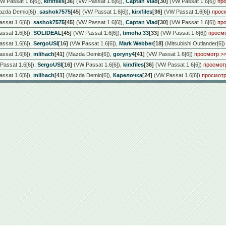
W Passat 1.6[6])
,
kirxfiles
[36]
(VW Passat 1.6[6])
,
Captan Vlad
[30]
(VW Passat 1.6[6])
пр
zda Demio[6])
,
sashok7575
[45]
(VW Passat 1.6[6])
,
kirxfiles
[36]
(VW Passat 1.6[6])
прос
ssat 1.6[6])
,
sashok7575
[45]
(VW Passat 1.6[6])
,
Captan Vlad
[30]
(VW Passat 1.6[6])
пр
ssat 1.6[6])
,
SOLIDEAL
[45]
(VW Passat 1.6[6])
,
timoha 33
[33]
(VW Passat 1.6[6])
просмо
ssat 1.6[6])
,
SergoUSI
[16]
(VW Passat 1.6[6])
,
Mark Webber
[18]
(Mitsubishi Outlander[6])
ssat 1.6[6])
,
mlihach
[41]
(Mazda Demio[6])
,
goryny4
[41]
(VW Passat 1.6[6])
просмотр >
assat 1.6[6])
,
SergoUSI
[16]
(VW Passat 1.6[6])
,
kirxfiles
[36]
(VW Passat 1.6[6])
просмот
ssat 1.6[6])
,
mlihach
[41]
(Mazda Demio[6])
,
Карелочка
[24]
(VW Passat 1.6[6])
просмотр