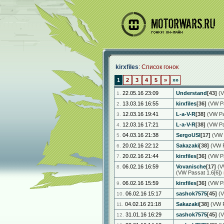
kirxfiles
: Список гонок
1
2
3
4
5
»
»»
22.05.16 23:09
Understand
[43]
(V
1.
13.03.16 16:55
kirxfiles
[36]
(VW Pa
2.
12.03.16 19:41
L-a-V-R
[38]
(VW Pas
3.
12.03.16 17:21
L-a-V-R
[38]
(VW Pas
4.
04.03.16 21:38
SergoUSI
[17]
(VW P
5.
20.02.16 22:12
Sakazaki
[38]
(VW P
6.
20.02.16 21:44
kirxfiles
[36]
(VW Pa
7.
06.02.16 16:59
Vovanische
[17]
(VW
8.
(VW Passat 1.6[6])
06.02.16 15:59
kirxfiles
[36]
(VW Pa
9.
06.02.16 15:17
sashok7575
[45]
(V
10.
04.02.16 21:18
Sakazaki
[38]
(VW P
11.
31.01.16 16:29
sashok7575
[45]
(V
12.