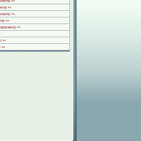
осмотр >>
мотр >>
осмотр >>
тр >>
просмотр >>
>
р >>
 >>