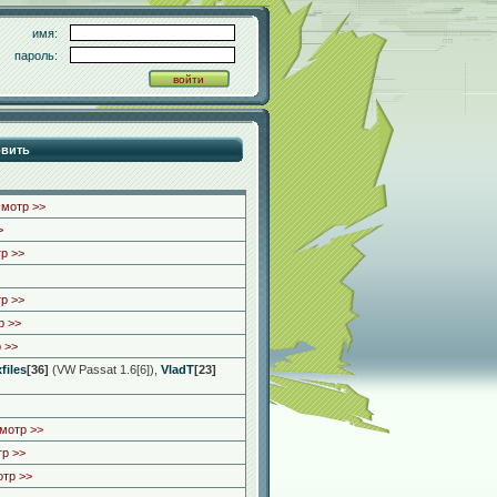
имя:
пароль:
смотр >>
>
р >>
р >>
р >>
 >>
xfiles
[36]
(VW Passat 1.6[6])
,
VladT
[23]
мотр >>
р >>
тр >>