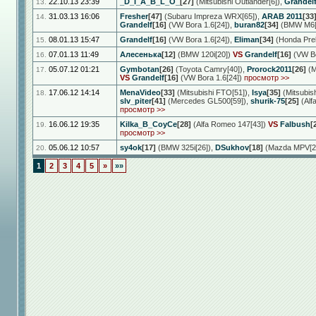
22.10.13 23:39
_D_I_A_B_L_O_
[27]
(Mitsubishi Outlander[6])
,
Grandel
13.
31.03.13 16:06
Fresher
[47]
(Subaru Impreza WRX[65])
,
ARAB 2011
[33
14.
Grandelf
[16]
(VW Bora 1.6[24])
,
buran82
[34]
(BMW M6[
08.01.13 15:47
Grandelf
[16]
(VW Bora 1.6[24])
,
Eliman
[34]
(Honda Prel
15.
07.01.13 11:49
Алесенька
[12]
(BMW 120i[20])
VS
Grandelf
[16]
(VW Bo
16.
05.07.12 01:21
Gymbotan
[26]
(Toyota Camry[40])
,
Prorock2011
[26]
(M
17.
VS
Grandelf
[16]
(VW Bora 1.6[24])
просмотр >>
17.06.12 14:14
MenaVideo
[33]
(Mitsubishi FTO[51])
,
Isya
[35]
(Mitsubis
18.
slv_piter
[41]
(Mercedes GL500[59])
,
shurik-75
[25]
(Alf
просмотр >>
16.06.12 19:35
Kilka_B_CoyCe
[28]
(Alfa Romeo 147[43])
VS
Falbush
[
19.
просмотр >>
05.06.12 10:57
sy4ok
[17]
(BMW 325i[26])
,
DSukhov
[18]
(Mazda MPV[2
20.
1
2
3
4
5
»
»»