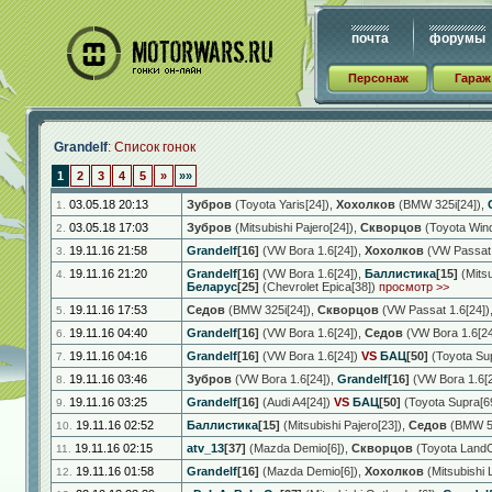
почта
форумы
Персонаж
Гараж
Grandelf
: Список гонок
1
2
3
4
5
»
»»
03.05.18 20:13
Зубров
(Toyota Yaris[24])
,
Хохолков
(BMW 325i[24])
,
1.
03.05.18 17:03
Зубров
(Mitsubishi Pajero[24])
,
Скворцов
(Toyota Win
2.
19.11.16 21:58
Grandelf
[16]
(VW Bora 1.6[24])
,
Хохолков
(VW Passat 
3.
19.11.16 21:20
Grandelf
[16]
(VW Bora 1.6[24])
,
Баллистика
[15]
(Mitsu
4.
Беларус
[25]
(Chevrolet Epica[38])
просмотр >>
19.11.16 17:53
Седов
(BMW 325i[24])
,
Скворцов
(VW Passat 1.6[24])
5.
19.11.16 04:40
Grandelf
[16]
(VW Bora 1.6[24])
,
Седов
(VW Bora 1.6[24
6.
19.11.16 04:16
Grandelf
[16]
(VW Bora 1.6[24])
VS
БАЦ
[50]
(Toyota Sup
7.
19.11.16 03:46
Зубров
(VW Bora 1.6[24])
,
Grandelf
[16]
(VW Bora 1.6[2
8.
19.11.16 03:25
Grandelf
[16]
(Audi A4[24])
VS
БАЦ
[50]
(Toyota Supra[6
9.
19.11.16 02:52
Баллистика
[15]
(Mitsubishi Pajero[23])
,
Седов
(BMW 52
10.
19.11.16 02:15
atv_13
[37]
(Mazda Demio[6])
,
Скворцов
(Toyota LandC
11.
19.11.16 01:58
Grandelf
[16]
(Mazda Demio[6])
,
Хохолков
(Mitsubishi 
12.