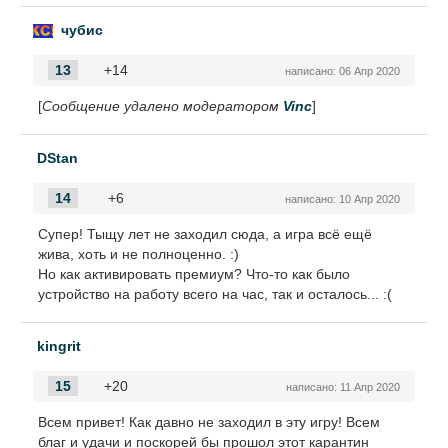
чубис
13
+14
написано:
06 Апр 2020
[
Сообщение удалено модератором
Vinc
]
DStan
14
+6
написано:
10 Апр 2020
Супер! Тыщу лет не заходил сюда, а игра всё ещё
жива, хоть и не полноценно. :)
Но как активировать премиум? Что-то как было
устройство на работу всего на час, так и осталось... :(
kingrit
15
+20
написано:
11 Апр 2020
Всем привет! Как давно не заходил в эту игру! Всем
благ и удачи и поскорей бы прошол этот карантин