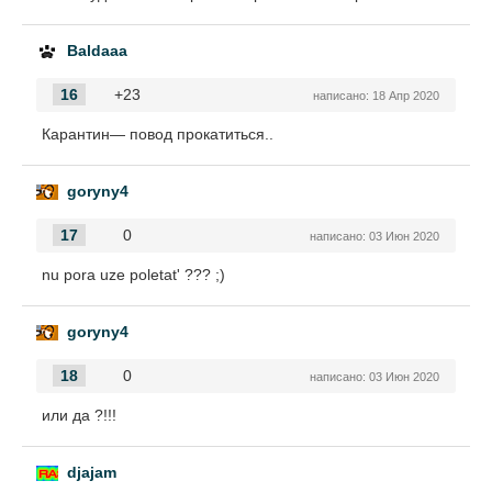
Baldaaa
16
+23
написано:
18 Апр 2020
Карантин— повод прокатиться..
goryny4
17
0
написано:
03 Июн 2020
nu pora uze poletat' ??? ;)
goryny4
18
0
написано:
03 Июн 2020
или да ?!!!
djajam