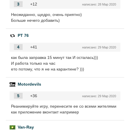
3
+12
написано:
28 Мар 2020
Неожиданно, щедро, очень приятно)
Больше нечего добавить)
PT 76
4
+41
написано:
29 Мар 2020
как была заправка 15 минут так И осталась)))
И работа только на час
ето потому, что я не на карантине? )))
Motordevils
5
+36
написано:
29 Мар 2020
Реанимируйте игру, перенесите ее со всеми жителями
как приложение вконтакт например
Van-Ray