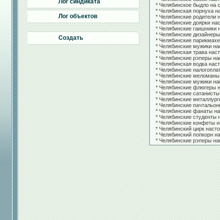
Лог синдиката
* Челябинское быдло на с
* Челябинская порнуха нас
Лог объектов
* Челябинские родители на
* Челябинские доярки наст
* Челябинские гаишники н
* Челябинские дизайнеры н
Создать
* Челябинские парикмахер
* Челябинские мужики нас
* Челябинская трава насто
* Челябинские рэперы нас
* Челябинская водка насто
* Челябинские налогоплат
* Челябинские меломаны н
* Челябинские мужики нас
* Челябинские флюгеры на
* Челябинские сатанисты 
* Челябинские металлурги
* Челябинские пачтальоны 
* Челябинские фанаты нас
* Челябинские студенты на
* Челябинские конфеты на
* Челябинский цирк настол
* Челябинский попкорн на
* Челябинские рэперы нас