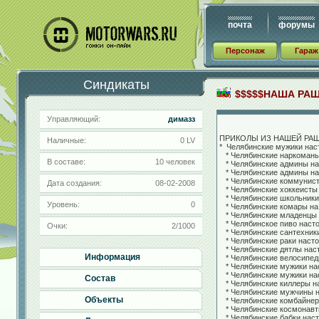
почта
форумы
Персонаж
Гараж
Синдикаты
$$$$$НАША РАШ
Управляющий:
димазз
ПРИКОЛЫ ИЗ НАШЕЙ РАШ
Наличные:
0 LV
* Челябинские мужики наст
* Челябинские наркоманы 
В составе:
10 человек
* Челябинские админы нас
* Челябинские админы нас
* Челябинские коммунисты
Дата создания:
08-02-2008
* Челябинские хоккеисты 
* Челябинские школьники н
Уровень:
0
* Челябинские комары на с
* Челябинские младенцы н
* Челябинское пиво насто
Очки:
2/1000
* Челябинские сантехники 
* Челябинские раки настол
* Челябинские дятлы наст
Информация
* Челябинские велосипедис
* Челябинские мужики нас
* Челябинские мужики наст
Состав
* Челябинские киллеры на
* Челябинские мужчины на
Объекты
* Челябинские комбайнеры
* Челябинские космонавты
* Челябинские бабки насто