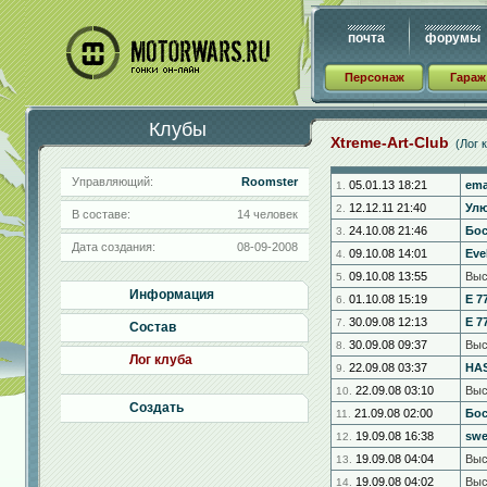
почта
форумы
Персонаж
Гараж
Клубы
Xtreme-Art-Club
(Лог 
Управляющий:
Roomster
05.01.13 18:21
em
1.
12.12.11 21:40
Ул
2.
В составе:
14 человек
24.10.08 21:46
Бо
3.
Дата создания:
08-09-2008
09.10.08 14:01
Eve
4.
09.10.08 13:55
Выс
5.
Информация
01.10.08 15:19
E 7
6.
30.09.08 12:13
E 7
7.
Состав
30.09.08 09:37
Выс
8.
Лог клуба
22.09.08 03:37
HA
9.
22.09.08 03:10
Выс
10.
Создать
21.09.08 02:00
Бо
11.
19.09.08 16:38
swe
12.
19.09.08 04:04
Выс
13.
19.09.08 04:02
Выс
14.