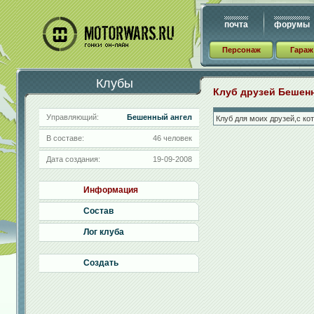
почта
форумы
Персонаж
Гараж
Клубы
Клуб друзей Бешен
Управляющий:
Бешенный ангел
Клуб для моих друзей,с ко
В составе:
46 человек
Дата создания:
19-09-2008
Информация
Состав
Лог клуба
Создать