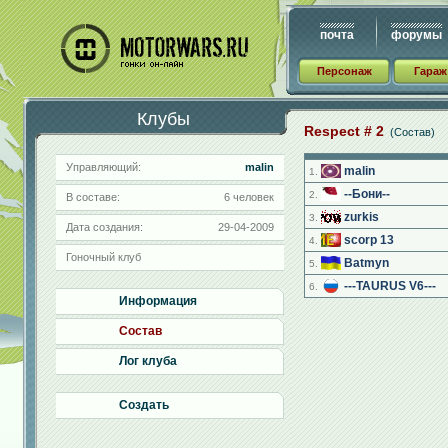
почта
форумы
Персонаж
Гараж
Клубы
Respect # 2
(Состав)
Управляющий:
malin
malin
1.
--Бони--
2.
В составе:
6 человек
zurkis
3.
Дата создания:
29-04-2009
scorp 13
4.
Гоночный клуб
Batmyn
5.
---TAURUS V6---
6.
Информация
Состав
Лог клуба
Создать