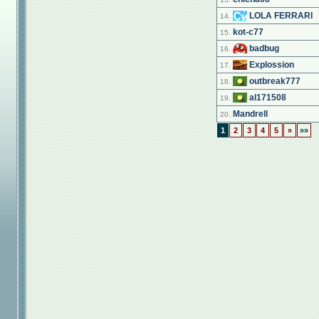
LOLA FERRARI
14.
kot-c77
15.
badbug
16.
Explossion
17.
outbreak777
18.
al171508
19.
Mandrell
20.
1
2
3
4
5
»
»»