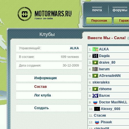
почта
форумы
Персонаж
Гараж
Клубы
Вместе Мы - Сила!
(
Управляющий:
ALKA
ALKA
1.
Dagda
2.
В составе:
699 человек
draive_80
3.
Дата создания:
30-12-2009
barum
4.
ADrenalinNN
5.
Информация
skieraleks
6.
Состав
rbhome
7.
Лог клуба
Валэк
8.
Doctor MaxWeLL
9.
Создать
Alexey_666
10.
Стасик
11.
Pisaak
12.
chicha08
13.