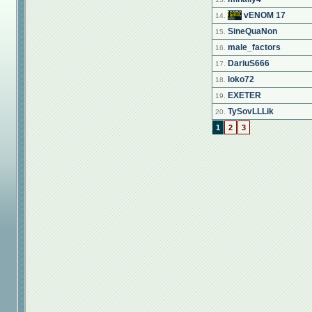
vENOM 17
14.
SineQuaNon
15.
male_factors
16.
DariuS666
17.
loko72
18.
EXETER
19.
TySovLLLik
20.
1
2
3