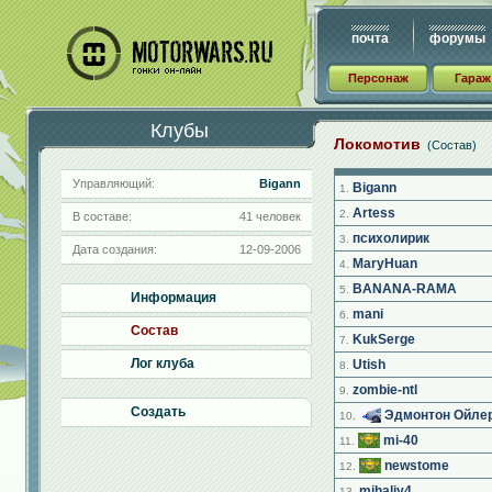
почта
форумы
Персонаж
Гараж
Клубы
Локомотив
(Состав)
Управляющий:
Bigann
Bigann
1.
Artess
2.
В составе:
41 человек
психолирик
3.
Дата создания:
12-09-2006
MaryHuan
4.
BANANA-RAMA
5.
Информация
mani
6.
Состав
KukSerge
7.
Лог клуба
Utish
8.
zombie-ntl
9.
Создать
Эдмонтон Ойле
10.
mi-40
11.
newstome
12.
mihaliy4
13.