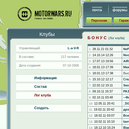
почта
форумы
Персонаж
Гараж
Клубы
Б О Н У С
(Лог клуба)
Управляющий:
L-a-V-R
28.11.21 01:32
NeF
1.
14.10.14 12:26
Noc
2.
В составе:
217 человек
17.07.13 19:56
AiR
3.
Дата создания:
07-10-2006
18.01.13 17:39
Max
4.
18.01.13 17:38
Выс
5.
Информация
15.10.12 12:17
Cra
6.
22.02.12 15:11
Sas
7.
Состав
09.10.11 15:37
РА
8.
Лог клуба
02.10.11 03:48
--Ф
9.
12.05.11 20:41
_Di
10.
Создать
19.02.11 20:42
др
11.
18.02.11 03:07
Вс
12.
10.02.11 10:10
lav
13.
18.12.10 15:24
Bia
14.