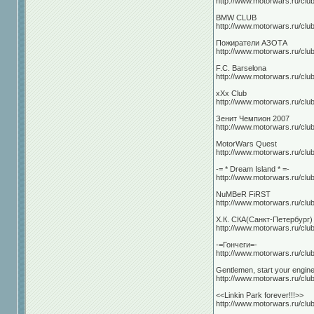
http://www.motorwars.ru/clu
BMW CLUB
http://www.motorwars.ru/clu
Пожиратели АЗОТА
http://www.motorwars.ru/clu
F.C. Barselona
http://www.motorwars.ru/clu
xXx Club
http://www.motorwars.ru/cl
Зенит Чемпион 2007
http://www.motorwars.ru/cl
MotorWars Quest
http://www.motorwars.ru/cl
-= * Dream Island * =-
http://www.motorwars.ru/cl
NuMBeR FiRST
http://www.motorwars.ru/cl
Х.К. СКА(Санкт-Петербург)
http://www.motorwars.ru/cl
-=Гончеги=-
http://www.motorwars.ru/cl
Gentlemen, start your engine
http://www.motorwars.ru/cl
<<Linkin Park forever!!!>>
http://www.motorwars.ru/cl