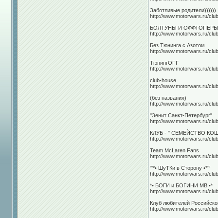
Заботливые родители))))))
http://www.motorwars.ru/clu
БОЛТУНЫ И ОФФТОПЕР
http://www.motorwars.ru/clu
Без Тюнинга с Азотом
http://www.motorwars.ru/clu
ТюнингOFF
http://www.motorwars.ru/clu
club-house
http://www.motorwars.ru/clu
(без названия)
http://www.motorwars.ru/clu
"Зенит Санкт-Петербург"
http://www.motorwars.ru/clu
КЛУБ - " СЕМЕЙСТВО КОШ
http://www.motorwars.ru/clu
Team McLaren Fans
http://www.motorwars.ru/clu
°'*• ШуТКи в Сторону •*'°
http://www.motorwars.ru/clu
*• БОГИ и БОГИНИ МВ •*
http://www.motorwars.ru/clu
Клуб любителей Российско
http://www.motorwars.ru/clu