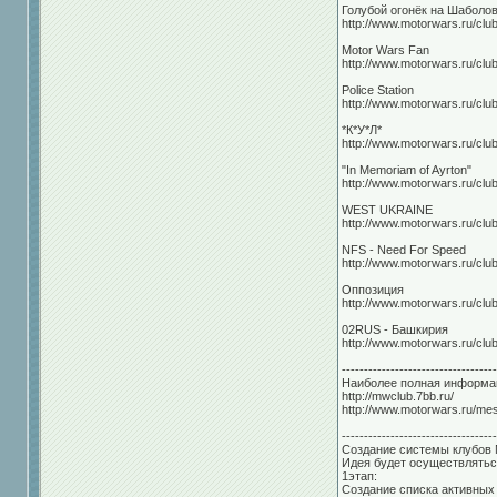
Голубой огонёк на Шаболовке
http://www.motorwars.ru/clu
Motor Wars Fan
http://www.motorwars.ru/clu
Police Station
http://www.motorwars.ru/clu
*К*У*Л*
http://www.motorwars.ru/clu
"In Memoriam of Ayrton"
http://www.motorwars.ru/clu
WEST UKRAINE
http://www.motorwars.ru/clu
NFS - Need For Speed
http://www.motorwars.ru/clu
Оппозиция
http://www.motorwars.ru/clu
02RUS - Башкирия
http://www.motorwars.ru/cl
-----------------------------------
Наиболее полная информац
http://mwclub.7bb.ru/
http://www.motorwars.ru/me
-----------------------------------
Создание системы клубов
Идея будет осуществляться
1этап:
Создание списка активных 