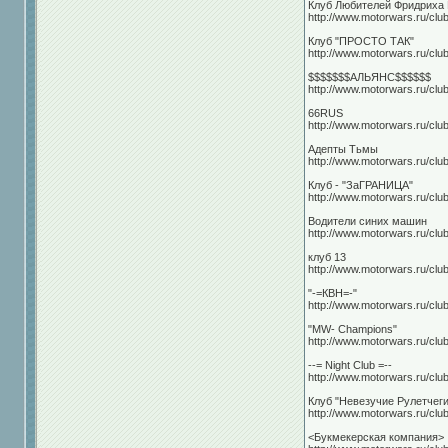
Клуб Любителей Фридриха
http://www.motorwars.ru/clu
Клуб "ПРОСТО ТАК"
http://www.motorwars.ru/clu
$$$$$$$АЛЬЯНС$$$$$$
http://www.motorwars.ru/clu
66RUS
http://www.motorwars.ru/clu
Адепты Тьмы
http://www.motorwars.ru/clu
Клуб - "ЗаГРАНИЦА"
http://www.motorwars.ru/clu
Водители синих машин
http://www.motorwars.ru/clu
клуб 13
http://www.motorwars.ru/clu
"-=КВН=-"
http://www.motorwars.ru/clu
"MW- Champions"
http://www.motorwars.ru/clu
--= Night Club =--
http://www.motorwars.ru/clu
Клуб "Невезучие Рулетчеги
http://www.motorwars.ru/clu
<Букмекерская компания>