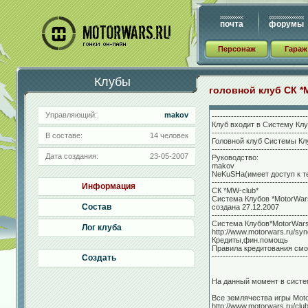
почта
форумы
Персонаж
Гараж
Клубы
головной клуб СК *
Управляющий:
makov
-----------------------------------
Клуб входит в Систему Клу
-----------------------------------
В составе:
14 человек
Головной клуб Системы Клу
-----------------------------------
Дата создания:
23-05-2007
Руководство:
makov
NeKuSHa(имеет доступ к т
-----------------------------------
Информация
СК *MW-club*
Система Клубов *MotorWars
Состав
создана 27.12.2007
-----------------------------------
Система Клубов*MotorWars
Лог клуба
http://www.motorwars.ru/sy
Кредиты,фин.помощь
Правила кредитования смо
-----------------------------------
Создать
На данный момент в систе
Все землячества игры Mot
http://www.motorwars.ru/clu