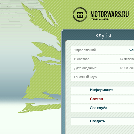
Клубы
Управляющий:
vo
В составе:
14 челов
Дата создания:
18-08-20
Гоночный клуб
Информация
Состав
Лог клуба
Создать