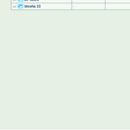
timoha 33
-
14.