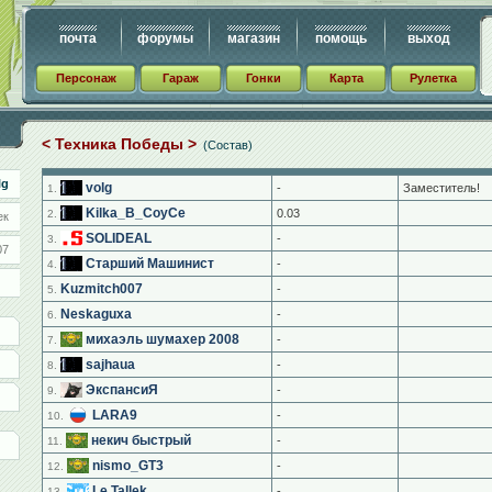
почта
форумы
магазин
помощь
выход
Персонаж
Гараж
Гонки
Карта
Рулетка
< Техника Победы >
(Состав)
lg
volg
-
Заместитель!
1.
Kilka_B_CoyCe
0.03
2.
ек
SOLIDEAL
-
3.
07
Старший Машинист
-
4.
Kuzmitch007
-
5.
Neskaguxa
-
6.
михаэль шумахер 2008
-
7.
sajhaua
-
8.
ЭкспансиЯ
-
9.
LARA9
-
10.
некич быстрый
-
11.
nismo_GT3
-
12.
Le Tallek
-
13.