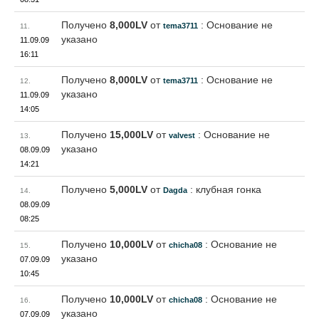
Получено
8,000LV
от
: Основание не
tema3711
11.
указано
11.09.09
16:11
Получено
8,000LV
от
: Основание не
tema3711
12.
указано
11.09.09
14:05
Получено
15,000LV
от
: Основание не
valvest
13.
указано
08.09.09
14:21
Получено
5,000LV
от
: клубная гонка
Dagda
14.
08.09.09
08:25
Получено
10,000LV
от
: Основание не
chicha08
15.
указано
07.09.09
10:45
Получено
10,000LV
от
: Основание не
chicha08
16.
указано
07.09.09