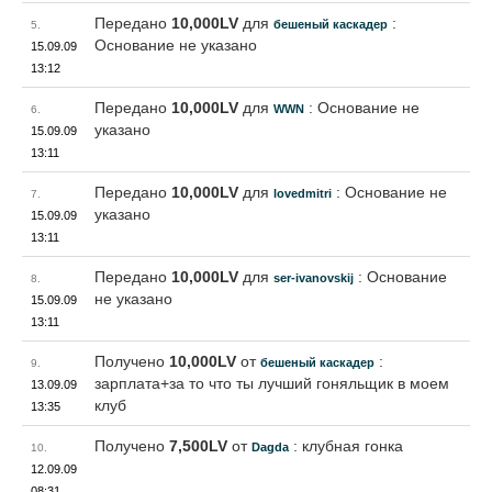
Передано
10,000LV
для
:
бешеный каскадер
5.
Основание не указано
15.09.09
13:12
Передано
10,000LV
для
: Основание не
WWN
6.
указано
15.09.09
13:11
Передано
10,000LV
для
: Основание не
lovedmitri
7.
указано
15.09.09
13:11
Передано
10,000LV
для
: Основание
ser-ivanovskij
8.
не указано
15.09.09
13:11
Получено
10,000LV
от
:
бешеный каскадер
9.
зарплата+за то что ты лучший гоняльщик в моем
13.09.09
клуб
13:35
Получено
7,500LV
от
: клубная гонка
Dagda
10.
12.09.09
08:31