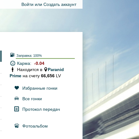
Войти
или
Создать аккаунт
Заправка:
100%
Карма:
-0.04
Находится в
Paranid
Prime
на счету
66,656
LV
Избранные гонки
Все гонки
Протокол передач
Фотоальбом