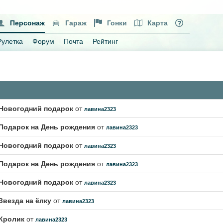
Персонаж
Гараж
Гонки
Карта
Рулетка
Форум
Почта
Рейтинг
Новогодний подарок
от
лавина2323
Подарок на День рождения
от
лавина2323
Новогодний подарок
от
лавина2323
Подарок на День рождения
от
лавина2323
Новогодний подарок
от
лавина2323
Звезда на ёлку
от
лавина2323
Кролик
от
лавина2323