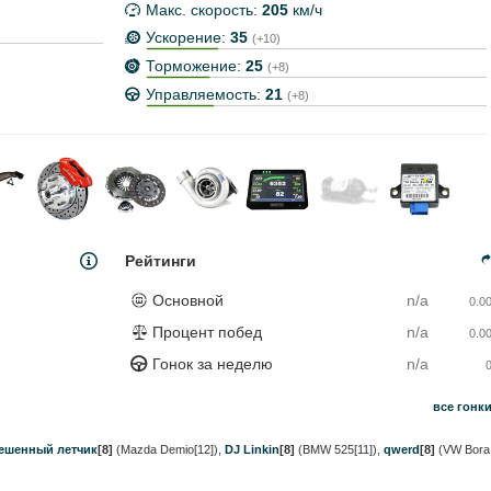
Макс. скорость:
205
км/ч
Ускорение:
35
(+10)
Торможение:
25
(+8)
Управляемость:
21
(+8)
Рейтинги
Основной
n/a
0.0
Процент побед
n/a
0.0
Гонок за неделю
n/a
все гонк
ешенный летчик
[8]
(Mazda Demio[12])
,
DJ Linkin
[8]
(BMW 525[11])
,
qwerd
[8]
(VW Bora