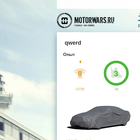
qwerd
Опыт
8
3
+3735
+0