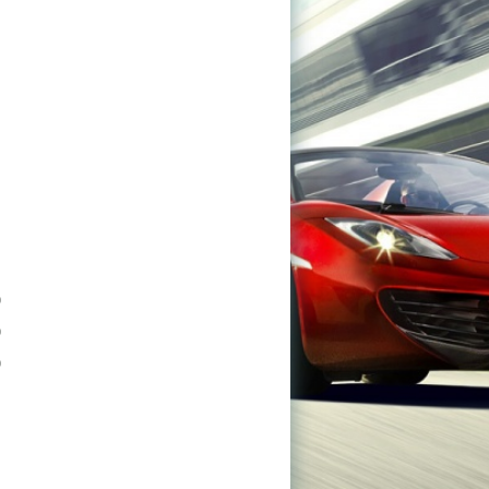
0
0
0
и