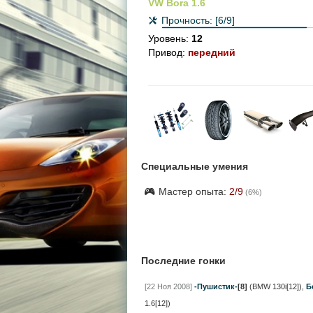
VW Bora 1.6
Прочность:
[6/9]
Уровень:
12
Привод:
передний
Специальные умения
Мастер опыта:
2
/9
(
6
%)
Последние гонки
[22 Ноя 2008]
-Пушистик-
[8]
(BMW 130i[12])
,
Б
1.6[12])