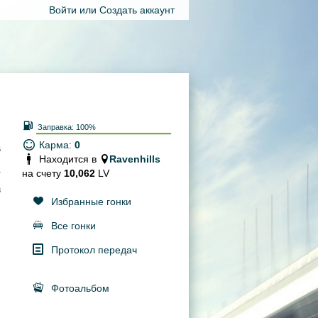
Войти
или
Создать аккаунт
Заправка:
100%
Карма:
0
6
Находится в
Ravenhills
1
на счету
10,062
LV
8
Избранные гонки
Все гонки
Протокол передач
Фотоальбом