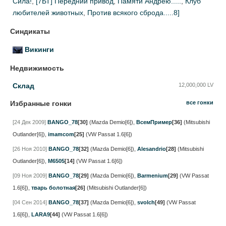
Сила!
,
[7БТ] Передний привод
,
Памяти Андрею.....
,
Клуб
любителей животных
,
Против всякого сброда.....8]
Синдикаты
Викинги
Недвижимость
Склад
12,000,000 LV
Избранные гонки
все гонки
[24 Дек 2009]
BANGO_78
[30]
(Mazda Demio[6])
,
ВсемПример
[36]
(Mitsubishi
Outlander[6])
,
imamcom
[25]
(VW Passat 1.6[6])
[26 Ноя 2010]
BANGO_78
[32]
(Mazda Demio[6])
,
Alesandrio
[28]
(Mitsubishi
Outlander[6])
,
M6505
[14]
(VW Passat 1.6[6])
[09 Ноя 2009]
BANGO_78
[29]
(Mazda Demio[6])
,
Barmenium
[29]
(VW Passat
1.6[6])
,
тварь болотная
[26]
(Mitsubishi Outlander[6])
[04 Сен 2014]
BANGO_78
[37]
(Mazda Demio[6])
,
svolch
[49]
(VW Passat
1.6[6])
,
LARA9
[44]
(VW Passat 1.6[6])