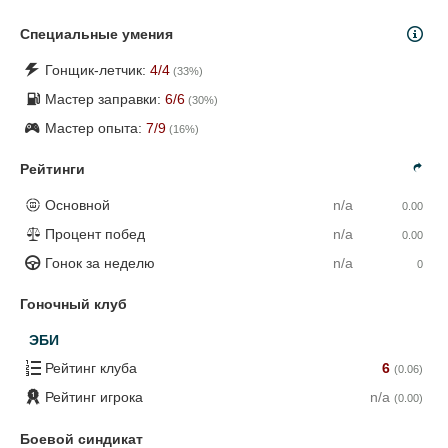
Специальные умения
Гонщик-летчик:
4
/4
(
33
%)
Мастер заправки:
6
/6
(
30
%)
Мастер опыта:
7
/9
(
16
%)
Рейтинги
Основной
n/a
0.00
Процент побед
n/a
0.00
Гонок за неделю
n/a
0
Гоночный клуб
ЭБИ
Рейтинг клуба
6
(0.06)
Рейтинг игрока
n/a
(0.00)
Боевой синдикат