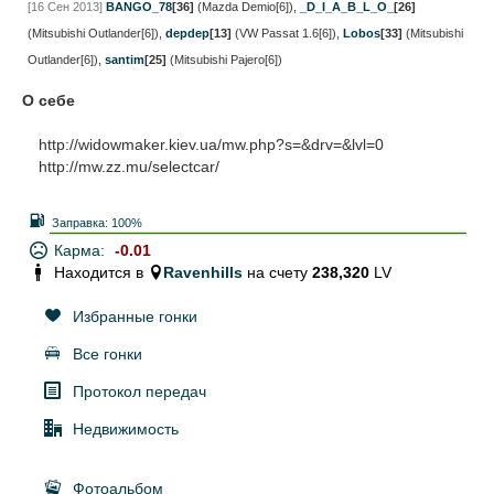
[16 Сен 2013]
BANGO_78
[36]
(Mazda Demio[6])
,
_D_I_A_B_L_O_
[26]
(Mitsubishi Outlander[6])
,
depdep
[13]
(VW Passat 1.6[6])
,
Lobos
[33]
(Mitsubishi
Outlander[6])
,
santim
[25]
(Mitsubishi Pajero[6])
О себе
http://widowmaker.kiev.ua/mw.php?s=&drv=&lvl=0
http://mw.zz.mu/selectcar/
Заправка:
100%
Карма:
-0.01
Находится в
Ravenhills
на счету
238,320
LV
Избранные гонки
Все гонки
Протокол передач
Недвижимость
Фотоальбом