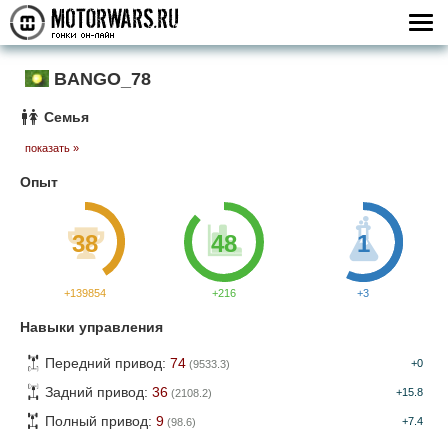
BANGO_78
Семья
показать »
Опыт
38
48
1
+139854
+216
+3
Навыки управления
Передний привод:
74
+0
(9533.3)
Задний привод:
36
+15.8
(2108.2)
Полный привод:
9
+7.4
(98.6)