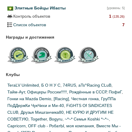
Элитные Бойцы Ибасты
[уровень: 5]
Контроль объектов
1
(135.26)
Список объектов
7
Награды и достижения
Клубы
TeraLV Unlimited
,
Б О Н У С
,
74RUS
,
aTs^Racing CLuB
,
Тайм-Аут
,
Офицеры России!!!!!
,
Рождённые в СССР
,
ПофиГ
,
Гонки на Mazda Demio
,
[Racing]
,
Честная гонка
,
ГруППа
ПоДДержКи ЧукЧихи и Ми-40
,
FiGHTS Of SiNDICATES
CLUB
,
Друзья Мишганчика80
,
НЕ КУРЮ И ДРУГИМ НЕ
СОВЕТУЮ
,
Together
,
Bogyru
,
~*~* Семья Koshki *~*~
,
Capricorn
,
ОFF club - РобатЫ
,
моя компания
,
Вместе Мы -