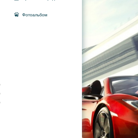
Фотоальбом
0
0
0