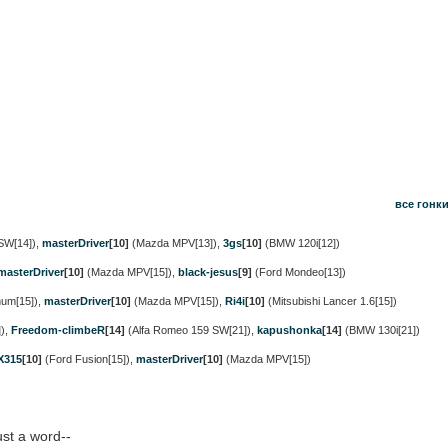
все гонк
SW[14])
,
masterDriver
[10]
(Mazda MPV[13])
,
3gs
[10]
(BMW 120i[12])
masterDriver
[10]
(Mazda MPV[15])
,
black-jesus
[9]
(Ford Mondeo[13])
num[15])
,
masterDriver
[10]
(Mazda MPV[15])
,
Ri4i
[10]
(Mitsubishi Lancer 1.6[15])
)
,
Freedom-climbeR
[14]
(Alfa Romeo 159 SW[21])
,
kapushonka
[14]
(BMW 130i[21])
X315
[10]
(Ford Fusion[15])
,
masterDriver
[10]
(Mazda MPV[15])
ust a word--