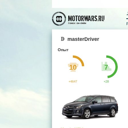
masterDriver
Опыт
10
7
+4647
+28