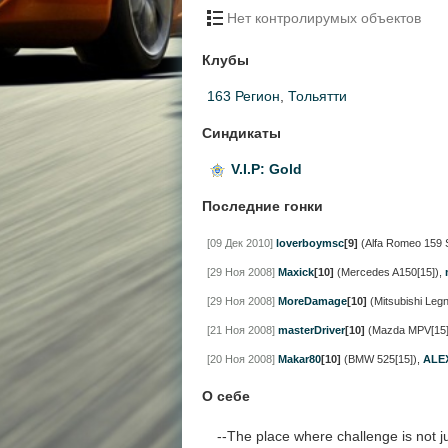
Нет контролирумых объектов
Клубы
163 Регион
,
Тольятти
Синдикаты
V.I.P: Gold
Последние гонки
[09 Дек 2010]
loverboymsc
[9]
(Alfa Romeo 159 
[29 Ноя 2008]
Maxick
[10]
(Mercedes A150[15])
,
[29 Ноя 2008]
MoreDamage
[10]
(Mitsubishi Leg
[21 Ноя 2008]
masterDriver
[10]
(Mazda MPV[15]
[20 Ноя 2008]
Makar80
[10]
(BMW 525[15])
,
ALE
О себе
--The place where challenge is not j