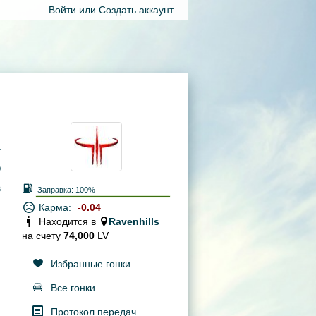
Войти
или
Создать аккаунт
4
0
6
Заправка:
100%
Карма:
-0.04
Находится в
Ravenhills
на счету
74,000
LV
Избранные гонки
Все гонки
Протокол передач