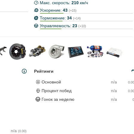
Макс. скорость:
210
км/ч
Ускорение:
43
(+15)
Торможение:
34
(+14)
Управляемость:
23
(+10)
Рейтинги
Основной
n/a
0.0
Процент побед
n/a
0.0
Гонок за неделю
n/a
n/a
(0.00)