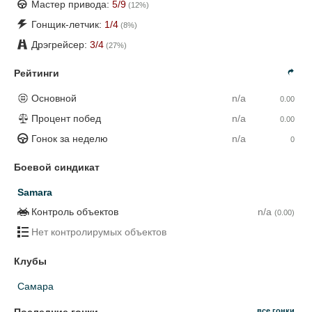
Мастер привода:
5
/9
(
12
%)
Гонщик-летчик:
1
/4
(
8
%)
Дрэгрейсер:
3
/4
(
27
%)
Рейтинги
Основной
n/a
0.00
Процент побед
n/a
0.00
Гонок за неделю
n/a
0
Боевой синдикат
Samara
Контроль объектов
n/a
(0.00)
Нет контролирумых объектов
Клубы
Самара
все гонки