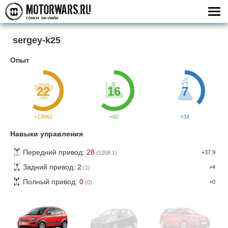
sergey-k25
Опыт
22
16
7
+13862
+60
+34
Навыки управления
Передний привод:
28
+37.9
(1208.1)
Задний привод:
2
+4
(1)
Полный привод:
0
+0
(0)