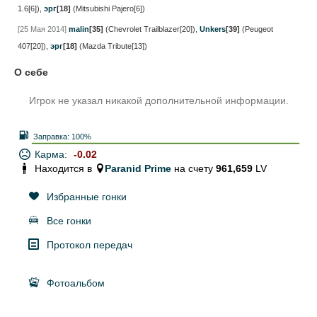
1.6[6])
,
эрг
[18]
(Mitsubishi Pajero[6])
[25 Мая 2014]
malin
[35]
(Chevrolet Trailblazer[20])
,
Unkers
[39]
(Peugeot
407[20])
,
эрг
[18]
(Mazda Tribute[13])
О себе
Игрок не указал никакой дополнительной информации.
Заправка:
100%
Карма:
-0.02
Находится в
Paranid Prime
на счету
961,659
LV
Избранные гонки
Все гонки
Протокол передач
Фотоальбом