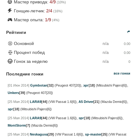
Мастер привода:
4
/9
(
10
%)
Гонщик-летчик:
2
/4
(
16
%)
Мастер опыта:
1
/9
(
4
%)
Рейтинги
Основной
n/a
0.00
Процент побед
n/a
0.00
Гонок за неделю
n/a
0
Последние гонки
все гонки
[01 Июн 2014]
Gymbotan
[32]
(Peugeot 407[20])
,
эрг
[18]
(Mitsubishi Pajero[6])
,
Unkers
[39]
(Peugeot 407[20])
[25 Мая 2014]
LARA9
[44]
(VW Passat 1.6[6])
,
A5 Driver
[21]
(Mazda Demio[6])
,
эрг
[18]
(Mitsubishi Pajero[6])
[25 Мая 2014]
LARA9
[44]
(VW Passat 1.6[6])
,
эрг
[18]
(Mitsubishi Pajero[6])
,
MontStorm
[7]
(Mazda Demio[6])
[25 Мая 2014]
Neskaguxa
[29]
(VW Passat 1.6[6])
,
sp-master
[25]
(VW Passat