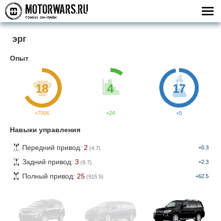
эрг
Опыт
18
4
17
+7006
+24
+5
Навыки управления
Передний привод:
2
+0.3
(4.7)
Задний привод:
3
+2.3
(8.7)
Полный привод:
25
+62.5
(915.5)