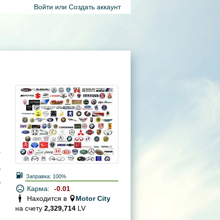
Войти
или
Создать аккаунт
7
6
Заправка:
100%
9
Карма:
-0.01
Находится в
Motor City
на счету
2,329,714
LV