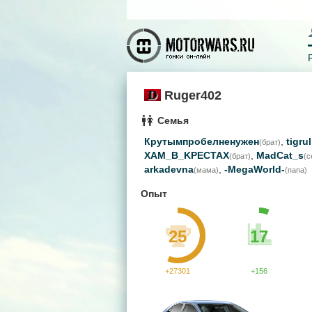
Ruger402
Семья
Крутымпробелненужен
,
tigru
(брат)
XAM_B_KPECTAX
,
MadCat_s
(брат)
(с
arkadevna
,
-MegaWorld-
(мама)
(папа)
Опыт
25
17
+27301
+156