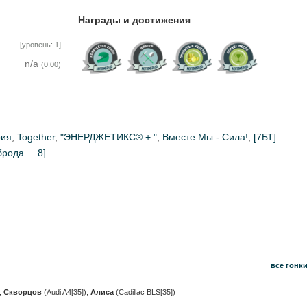
Награды и достижения
[уровень: 1]
n/a
(0.00)
рия
,
Together
,
"ЭНЕРДЖЕТИКС® + "
,
Вместе Мы - Сила!
,
[7БТ]
рода.....8]
все гонк
,
Скворцов
(Audi A4[35])
,
Алиса
(Cadillac BLS[35])