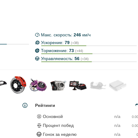
Макс. скорость:
246
км/ч
Ускорение:
79
(+38)
Торможение:
73
(+44)
Управляемость:
56
(+34)
Рейтинги
Основной
n/a
0.0
Процент побед
n/a
0.0
Гонок за неделю
n/a