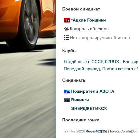
Боевой синдикат
*Ацкие Гонщики
Контроль объектов
Нет контролирумых объектов
Клубы
Рождённые в СССР
,
02RUS - Башки
Передний привод
,
Против всякого сб
Синдикаты
Пожиратели АЗОТА
Викинги
ЭНЕРДЖЕТИКС®
Последние гонки
[27 Янв 2023]
Ruger402
[25]
(Toyota Corolla[35])