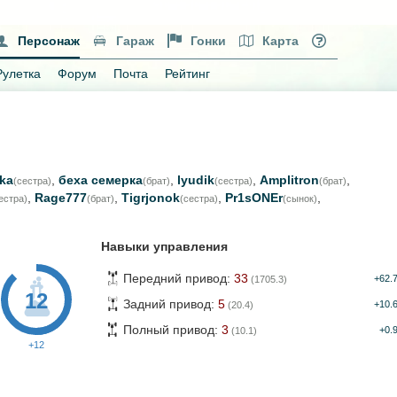
Персонаж
Гараж
Гонки
Карта
Рулетка
Форум
Почта
Рейтинг
lka
,
беха семерка
,
lyudik
,
Amplitron
,
(сестра)
(брат)
(сестра)
(брат)
,
Rage777
,
Tigrjonok
,
Pr1sONEr
,
естра)
(брат)
(сестра)
(сынок)
Навыки управления
Передний привод:
33
+62.
(1705.3)
12
Задний привод:
5
+10.
(20.4)
Полный привод:
3
+0.
(10.1)
+12