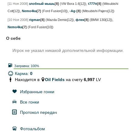
[11 Ноя 2008]
злобный мышь
[8]
(VW Bora 1.6[12])
,
t777tt
[8]
(Mitsubishi
Colt[12])
,
Nemo4ka
[7]
(Ford Fusion[10])
,
-Ag-
[8]
(Mitsubishi Pajero[12])
[10 Ноя 2008]
rigman
[8]
(Mazda Demio[12])
,
флек
[8]
(BMW 130i[12])
,
Nemo4ka
[7]
(Ford Fusion[10])
О себе
Игрок не указал никакой дополнительной информации.
Заправка:
100%
Карма:
0
Находится в
Oil Fields
на счету
6,997
LV
Избранные гонки
Все гонки
Протокол передач
Фотоальбом