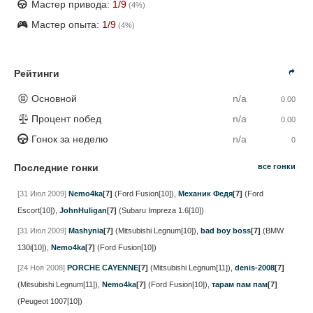
Мастер привода:
1
/9
(
4
%)
Мастер опыта:
1
/9
(
4
%)
Рейтинги
Основной
n/a
0.00
Процент побед
n/a
0.00
Гонок за неделю
n/a
0
Последние гонки
все гонки
[31 Июл 2009]
Nemo4ka
[7]
(Ford Fusion[10])
,
Механик Федя
[7]
(Ford
Escort[10])
,
JohnHuligan
[7]
(Subaru Impreza 1.6[10])
[31 Июл 2009]
Mashynia
[7]
(Mitsubishi Legnum[10])
,
bad boy boss
[7]
(BMW
130i[10])
,
Nemo4ka
[7]
(Ford Fusion[10])
[24 Ноя 2008]
PORCHE CAYENNE
[7]
(Mitsubishi Legnum[11])
,
denis-2008
[7]
(Mitsubishi Legnum[11])
,
Nemo4ka
[7]
(Ford Fusion[10])
,
тарам пам пам
[7]
(Peugeot 1007[10])