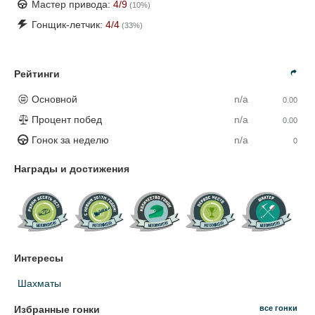
Мастер привода:
4
/9
(
10
%)
Гонщик-летчик:
4
/4
(
33
%)
Рейтинги
Основной
n/a
0.00
Процент побед
n/a
0.00
Гонок за неделю
n/a
0
Награды и достижения
Интересы
Шахматы
Избранные гонки
все гонки