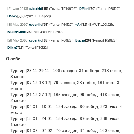
[21 Фев 2013]
cyberkid
[15]
(Toyota-TF109[22])
,
DMitrii
[50]
(Ferrari F60[22])
,
Harwy
[5]
(Toyota-TF109[22])
[30 Мар 2010]
cyberkid
[15]
(Ferrari F60[22])
,
~A~
[12]
(BMW F1.09[22])
,
BlackFlame
[23]
(McLaren MP4-24[22])
[28 Мая 2010]
cyberkid
[15]
(Ferrari F60[22])
,
Виста
[20]
(Renault R29[22])
,
Dlinn7
[13]
(Ferrari F60[22])
О себе
Турнир [23.11-29.11]: 106 заездов, 31 победа, 218 очков,
3 место.
Турнир [07.12-13.12]: 79 заездов, 28 побед, 161 очко, 3
место.
Турнир [21.12-27.12]: 165 заездов, 99 побед, 418 очков,
2 место.
Турнир [04.01 - 10.01]: 124 заезда, 90 побед, 323 очка, 4
место.
Турнир [18.01 - 24.01]: 154 заезда, 99 побед, 388 очков,
1 место.
Турнир [01.02 - 07.02]: 70 заездов, 37 побед, 160 очков,