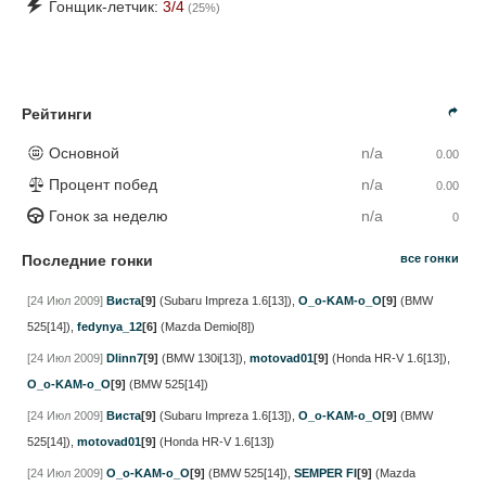
Гонщик-летчик:
3
/4
(
25
%)
Рейтинги
Основной
n/a
0.00
Процент побед
n/a
0.00
Гонок за неделю
n/a
0
Последние гонки
все гонки
[24 Июл 2009]
Виста
[9]
(Subaru Impreza 1.6[13])
,
O_o-KAM-o_O
[9]
(BMW
525[14])
,
fedynya_12
[6]
(Mazda Demio[8])
[24 Июл 2009]
Dlinn7
[9]
(BMW 130i[13])
,
motovad01
[9]
(Honda HR-V 1.6[13])
,
O_o-KAM-o_O
[9]
(BMW 525[14])
[24 Июл 2009]
Виста
[9]
(Subaru Impreza 1.6[13])
,
O_o-KAM-o_O
[9]
(BMW
525[14])
,
motovad01
[9]
(Honda HR-V 1.6[13])
[24 Июл 2009]
O_o-KAM-o_O
[9]
(BMW 525[14])
,
SEMPER FI
[9]
(Mazda