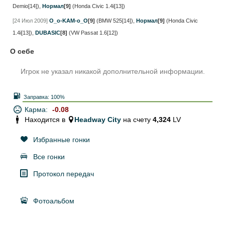
Demio[14])
,
Нормал
[9]
(Honda Civic 1.4i[13])
[24 Июл 2009]
O_o-KAM-o_O
[9]
(BMW 525[14])
,
Нормал
[9]
(Honda Civic
1.4i[13])
,
DUBASIC
[8]
(VW Passat 1.6[12])
О себе
Игрок не указал никакой дополнительной информации.
Заправка:
100%
Карма:
-0.08
Находится в
Headway City
на счету
4,324
LV
Избранные гонки
Все гонки
Протокол передач
Фотоальбом