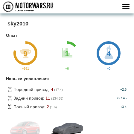
sky2010
Опыт
9
1
4
+981
+6
+0
Навыки управления
Передний привод:
4
+2.6
(17.4)
Задний привод:
11
+27.45
(134.55)
Полный привод:
2
+3.4
(1.6)