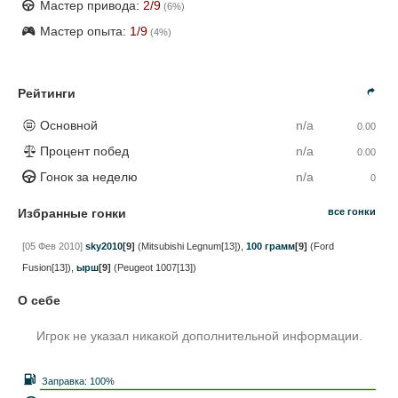
Мастер привода:
2
/9
(
6
%)
Мастер опыта:
1
/9
(
4
%)
Рейтинги
Основной
n/a
0.00
Процент побед
n/a
0.00
Гонок за неделю
n/a
0
Избранные гонки
все гонки
[05 Фев 2010]
sky2010
[9]
(Mitsubishi Legnum[13])
,
100 грамм
[9]
(Ford
Fusion[13])
,
ырш
[9]
(Peugeot 1007[13])
О себе
Игрок не указал никакой дополнительной информации.
Заправка:
100%