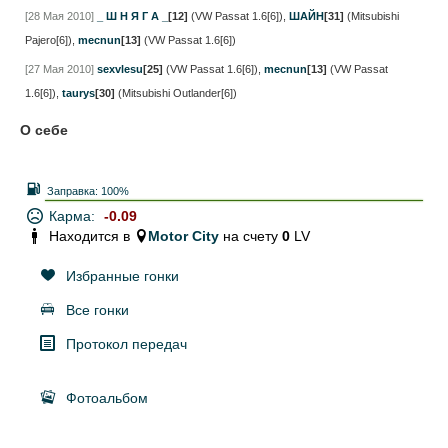
[28 Мая 2010]
_ Ш Н Я Г А _
[12]
(VW Passat 1.6[6])
,
ШАЙН
[31]
(Mitsubishi
Pajero[6])
,
mecnun
[13]
(VW Passat 1.6[6])
[27 Мая 2010]
sexvlesu
[25]
(VW Passat 1.6[6])
,
mecnun
[13]
(VW Passat
1.6[6])
,
taurys
[30]
(Mitsubishi Outlander[6])
О себе
Заправка:
100%
Карма:
-0.09
Находится в
Motor City
на счету
0
LV
Избранные гонки
Все гонки
Протокол передач
Фотоальбом