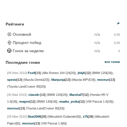
Рейтинги
Основной
n/a
0.00
Процент побед
n/a
0.00
Гонок за неделю
n/a
0
Последние гонки
все гонки
[09 Июн 2010]
Fox9
[13]
(Alfa Romeo 164 Q4[20])
,
jhkjh
[12]
(BMW 120i[18])
,
spesiv
[13]
(Mazda Demio[20])
,
Manjunja
[13]
(Mazda MPV[19])
,
mecnun
[13]
(Toyota LandCruiser 80[20])
[30 Мая 2010]
-classik-
[13]
(BMW 120i[19])
,
MarshalT
[12]
(Honda HR-V
1.6[18])
,
magnn
[12]
(BMW 130i[18])
,
maaku_poika
[12]
(VW Passat 1.6[18])
,
mecnun
[13]
(Toyota LandCruiser 80[20])
[28 Мая 2010]
Skat2006
[20]
(Mitsubishi Outlander[6])
,
x75
[28]
(Mitsubishi
Pajero[6])
,
mecnun
[13]
(VW Passat 1.6[6])