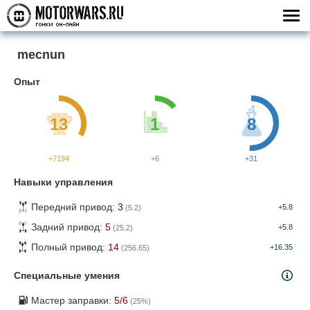
mecnun
Опыт
13
1
8
+7194
+6
+31
Навыки управления
Передний привод:
3
+5.8
(5.2)
Задний привод:
5
+5.8
(25.2)
Полный привод:
14
+16.35
(256.65)
Специальные умения
Мастер заправки:
5
/6
(
25
%)