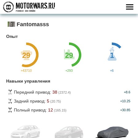
Fantomasss
Опыт
29
29
1
+43710
+293
+6
Навыки управления
Передний привод:
38
+8.6
(2372.4)
Задний привод:
5
+10.25
(20.75)
Полный привод:
12
+30.85
(165.15)