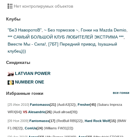
Нет контролирумых объектов
Клубы
"БеЗ НаворотоВ"
,
~ Без тормозов ~
,
Гонки на Mazda Demio
,
*** САМЫЙ БОЛЬШОЙ КЛУБ ЛЮБИТЕЛЕЙ ЭКСТРИМА ***
,
Вместе Мы - Сила!
,
[7БТ] Передний привод
,
Isyaшный
клубец)))
Синдикаты
LATVIAN POWER
NUMBER ONE
Избранные гонки
все гонки
[25 Июн 2010]
Fantomasss
[21]
(Audi A3[32])
,
Fresher
[45]
(Subaru Impreza
WRX[64])
VS
Alesandrio
[26]
(Audi allroad[39])
[09 Ноя 2009]
Fantomasss
[17]
(RedBull RB5[22])
,
Hard Rock Wolf
[15]
(BMW
F1.09[22])
,
ComUa
[24]
(Williams FW31[22])