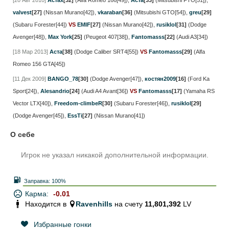
[20 Авг 2010]
Астах
[32]
(Alfa Romeo 166[49])
,
Аста
[33]
(Mitsubishi FTO[51])
,
valvest
[27]
(Nissan Murano[42])
,
vkaraban
[36]
(Mitsubishi GTO[54])
,
greu
[29]
(Subaru Forester[44])
VS
EMIF
[27]
(Nissan Murano[42])
,
rusiklol
[31]
(Dodge
Avenger[48])
,
Max York
[25]
(Peugeot 407[38])
,
Fantomasss
[22]
(Audi A3[34])
[18 Мар 2013]
Аста
[38]
(Dodge Caliber SRT4[55])
VS
Fantomasss
[29]
(Alfa
Romeo 156 GTA[45])
[11 Дек 2009]
BANGO_78
[30]
(Dodge Avenger[47])
,
костян2009
[16]
(Ford Ka
Sport[24])
,
Alesandrio
[24]
(Audi A4 Avant[36])
VS
Fantomasss
[17]
(Yamaha RS
Vector LTX[40])
,
Freedom-climbeR
[30]
(Subaru Forester[46])
,
rusiklol
[29]
(Dodge Avenger[45])
,
EssTi
[27]
(Nissan Murano[41])
О себе
Игрок не указал никакой дополнительной информации.
Заправка:
100%
Карма:
-0.01
Находится в
Ravenhills
на счету
11,801,392
LV
Избранные гонки