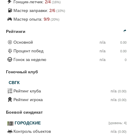
Гонщик-летчик:
2
/4
(
16
%)
Мастер заправки:
2
/6
(
10
%)
Мастер опыта:
9
/9
(
20
%)
Рейтинги
Основной
n/a
0.00
Процент побед
n/a
0.00
Гонок за неделю
n/a
0
Гоночный клуб
СВГК
Рейтинг клуба
n/a
(0.00)
Рейтинг игрока
n/a
(0.00)
Боевой синдикат
ГОРОДСКИЕ
[уровень: 4]
Контроль объектов
n/a
(0.00)