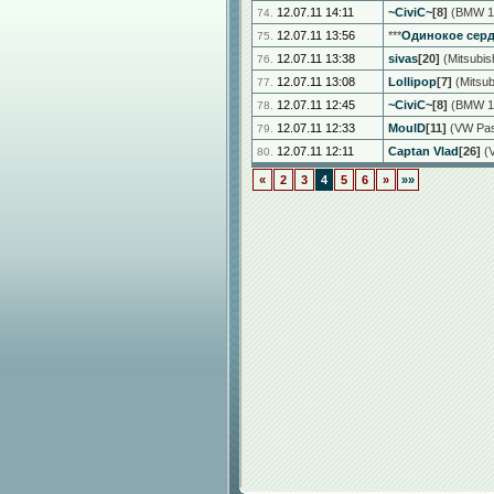
12.07.11 14:11
~CiviC~
[8]
(BMW 13
74.
12.07.11 13:56
***
Одинокое сер
75.
12.07.11 13:38
sivas
[20]
(Mitsubish
76.
12.07.11 13:08
Lollipop
[7]
(Mitsub
77.
12.07.11 12:45
~CiviC~
[8]
(BMW 13
78.
12.07.11 12:33
MoulD
[11]
(VW Pass
79.
12.07.11 12:11
Captan Vlad
[26]
(V
80.
«
2
3
4
5
6
»
»»