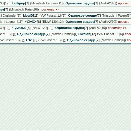
0i[12])
,
Lollipop
[7]
(Mitsubishi Legnum[11])
,
Одинокое сердце
[7]
(Audi A2[10])
просмот
дце
[7]
(Mitsubishi Pajero[6])
просмотр >>
i Outlander[6])
,
MoulD
[11]
(VW Passat 1.6[6])
,
Одинокое сердце
[7]
(Mitsubishi Pajero[6]
ishi Legnum[11])
,
~CiviC~
[8]
(BMW 130i[12])
,
Одинокое сердце
[7]
(Audi A2[10])
просмот
0i[12])
,
Чумазый
[8]
(BMW 120i[12])
,
Одинокое сердце
[7]
(Audi A2[10])
просмотр >>
at 1.6[6])
,
Одинокое сердце
[7]
(Mazda Demio[6])
,
Enkalon
[12]
(VW Passat 1.6[6])
про
W Passat 1.6[6])
,
E320
[6]
(VW Passat 1.6[6])
,
Одинокое сердце
[7]
(Mazda Demio[6])
пр