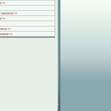
р >>
)
просмотр >>
р >>
смотр >>
осмотр >>