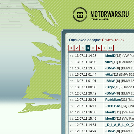
Одинокое сердце
: Список гонок
«
2
3
4
5
6
»
»»
13.07.11 14:28
MoulD
[12]
(VW Pas
61.
13.07.11 14:06
v0ka
[11]
(Porsche 
62.
13.07.11 13:30
-BMW-
[8]
(BMW 130
63.
13.07.11 01:44
v0ka
[11]
(BMW 525[
64.
13.07.11 01:01
-BMW-
[8]
(BMW 130
65.
13.07.11 00:08
Лягух
[10]
(Honda H
66.
12.07.11 20:42
-BMW-
[8]
(BMW 130
67.
12.07.11 20:01
Rubidium
[31]
(Maz
68.
12.07.11 16:17
-ЛЕНТЯЙ-
[34]
(Ma
69.
12.07.11 16:03
MoulD
[11]
(VW Pass
70.
12.07.11 15:46
MoulD
[11]
(VW Pass
71.
12.07.11 14:51
_D_I_A_B_L_O_
[2
72.
12.07.11 14:24
-BMW-
[8]
(BMW 130
73.