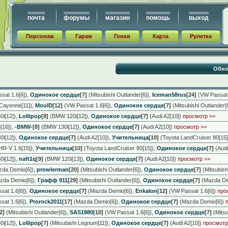
почта
форумы
магазин
помощь
выход
Персонаж
Гараж
Гонки
Карта
Рулетка
sat 1.6[6])
,
Одинокое сердце
[7]
(Mitsubishi Outlander[6])
,
Iceman58rus
[24]
(VW Passat 
Cayenne[11])
,
MoulD
[12]
(VW Passat 1.6[6])
,
Одинокое сердце
[7]
(Mitsubishi Outlander[
i[12])
,
Lollipop
[8]
(BMW 120i[12])
,
Одинокое сердце
[7]
(Audi A2[10])
просмотр >>
16])
,
-BMW-
[8]
(BMW 130i[12])
,
Одинокое сердце
[7]
(Audi A2[10])
просмотр >>
i[12])
,
Одинокое сердце
[7]
(Audi A2[10])
,
Учительница
[10]
(Toyota LandCruiser 80[15]
R-V 1.6[15])
,
Учительница
[10]
(Toyota LandCruiser 80[15])
,
Одинокое сердце
[7]
(Audi
i[12])
,
naft1q
[9]
(BMW 120i[13])
,
Одинокое сердце
[7]
(Audi A2[10])
просмотр >>
da Demio[6])
,
prowlerman
[20]
(Mitsubishi Outlander[6])
,
Одинокое сердце
[7]
(Mitsubishi
zda Demio[6])
,
Графф 911
[29]
(Mitsubishi Outlander[6])
,
Одинокое сердце
[7]
(Mazda De
at 1.6[6])
,
Одинокое сердце
[7]
(Mazda Demio[6])
,
Enkalon
[12]
(VW Passat 1.6[6])
про
at 1.6[6])
,
Prorock2011
[17]
(Mazda Demio[6])
,
Одинокое сердце
[7]
(Mazda Demio[6])
2]
(Mitsubishi Outlander[6])
,
SAS1980
[10]
(VW Passat 1.6[6])
,
Одинокое сердце
[7]
(Mitsu
i[12])
,
Lollipop
[7]
(Mitsubishi Legnum[11])
,
Одинокое сердце
[7]
(Audi A2[10])
просмотр