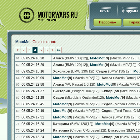
почта
форумы
Персонаж
Гараж
MotoMot
: Список гонок
«
2
3
4
5
6
»
»»
09.05.24 18:28
Алиса
(BMW 130i[12])
,
MotoMot
[9]
(Mazda MPV[12])
,
61.
09.05.24 16:29
Алиса
(BMW 120i[12])
,
MotoMot
[9]
(Mazda MPV[12])
,
62.
09.05.24 15:16
Хохолков
(BMW 130i[12])
,
Седов
(BMW 130i[12])
,
Mot
63.
09.05.24 10:09
MotoMot
[9]
(Mazda MPV[12])
,
Алиса
(Mazda Demio[12
64.
08.05.24 22:58
Алиса
(VW Passat 1.6[12])
,
MotoMot
[9]
(Mazda MPV[1
65.
08.05.24 21:37
Виктория
(Peugeot 1007[12])
,
Скворцов
(Mitsubishi P
66.
08.05.24 21:25
Седов
(Mitsubishi Outlander[12])
,
MotoMot
[9]
(Mazda M
67.
08.05.24 19:45
MotoMot
[9]
(Mazda MPV[12])
,
Седов
(Mazda Demio[12
68.
08.05.24 19:19
MotoMot
[9]
(Mazda MPV[12])
,
Седов
(Ford Focus C-Ma
69.
08.05.24 17:31
MotoMot
[9]
(Mazda MPV[12])
,
Алиса
(BMW 130i[12])
,
70.
08.05.24 16:20
Катерина
(BMW 120i[12])
,
MotoMot
[9]
(Mazda MPV[12
71.
08.05.24 14:24
Катерина
(Citroen C-Crosser[12])
,
Виктория
(BMW 120
72.
08.05.24 13:24
MotoMot
[9]
(Mazda MPV[12])
,
Скворцов
(BMW 130i[12
73.