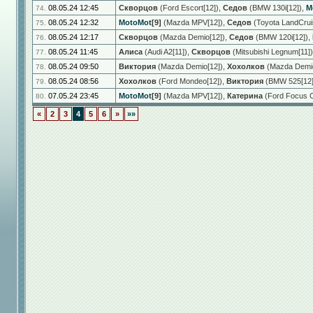
08.05.24 12:45
Скворцов
(Ford Escort[12])
,
Седов
(BMW 130i[12])
,
M
74.
08.05.24 12:32
MotoMot
[9]
(Mazda MPV[12])
,
Седов
(Toyota LandCrui
75.
08.05.24 12:17
Скворцов
(Mazda Demio[12])
,
Седов
(BMW 120i[12])
,
76.
08.05.24 11:45
Алиса
(Audi A2[11])
,
Скворцов
(Mitsubishi Legnum[11])
77.
08.05.24 09:50
Виктория
(Mazda Demio[12])
,
Хохолков
(Mazda Demio
78.
08.05.24 08:56
Хохолков
(Ford Mondeo[12])
,
Виктория
(BMW 525[12]
79.
07.05.24 23:45
MotoMot
[9]
(Mazda MPV[12])
,
Катерина
(Ford Focus C
80.
«
2
3
4
5
6
»
»»