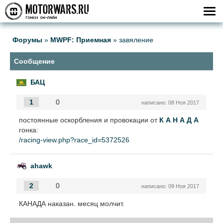
Форумы
»
MWPF: Приемная
»
завяление
Cообщение
БАЦ
1
0
написано:
08 Ноя 2017
постоянные оскорбления и провокации от
К А Н А Д А
гонка:
/racing-view.php?race_id=5372526
ahawk
2
0
написано:
09 Ноя 2017
КАНАДА наказан. месяц молчит.