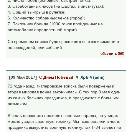
2. Число побед (основные, быстрая гонка);
3. Отработанных часов (на шахтах, в институтах);
4. Общий выигрыш в рулетке;
6. Количество собранных чеков (город);
7. Поклонник бренда (1000 гонок пройденных на
автомобилях определенной марки).
Со временем список будет расширяться в зависимости от
нововведений, или событий.
обсудить (50)
[09 Мая 2017]
С Днем Победы!
//
Xpbl4 (adm)
72 года назад, гитлеровские войска были повержены и
вторая мировая война закончилась. С тех пор 9 мая один
из самых больших праздников, и празднуется с большим
размахом.
В честь праздника проходят военные парады, на улицах
можно увидеть военную технику. Мы тоже решили в честь
праздника выпустить военную технику, так Т-34 выедет на