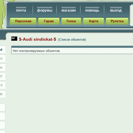
почта
форумы
магазин
помощь
выход
Персонаж
Гараж
Гонки
Карта
Рулетка
$-Audi sindickat-$
(Список объектов)
yd
Нет контролируемых объектов.
LV
ек
07
0
00