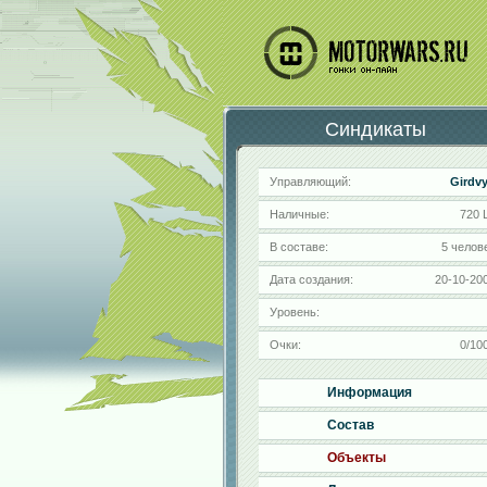
Синдикаты
Управляющий:
Girdv
Наличные:
720 
В составе:
5 челов
Дата создания:
20-10-20
Уровень:
Очки:
0/10
Информация
Состав
Объекты