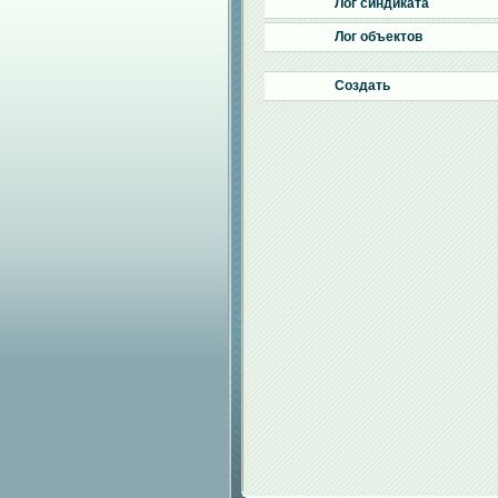
Лог синдиката
Лог объектов
Создать