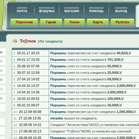
почта
форумы
магазин
помощь
выход
Персонаж
Гараж
Гонки
Карта
Рулетка
Tr@nce
(Лог синдиката)
нь
05.01.17 20:23
Поршинь
перечислил на счет синдиката
40,922LV
.
1.
04.01.17 23:33
Поршинь
снял со счета синдиката
751,326LV
.
2.
LV
25.08.10 07:06
Поршинь
снял со счета синдиката
50,000LV
.
3.
ек
30.07.10 12:59
Поршинь
снял со счета синдиката
20,000LV
.
4.
27.04.10 14:02
Поршинь
снял со счета синдиката
69,000LV
.
5.
08
14.04.10 14:37
Поршинь
перечислил на счет синдиката
2,600,000LV
.
6.
0
14.04.10 14:36
Поршинь
снял со счета синдиката
2,600,000LV
.
7.
00
19.03.10 09:52
Поршинь
снял со счета синдиката
100,000LV
.
8.
05.02.10 09:07
Поршинь
снял со счета синдиката
30,000LV
.
9.
20.12.09 00:08
Поршинь
перечислил на счет синдиката
1,000,000LV
.
10.
27.10.09 13:35
ninasko
вышел из синдиката.
11.
22.08.09 14:22
Синдикат "Антисистема"(#232) установлен как союзный
12.
17.08.09 02:13
Синдикат "Tr@nce"(#299) установлен как союзный.
13.
09.08.09 10:26
Поршинь
перечислил на счет синдиката
2,000,000LV
.
14.