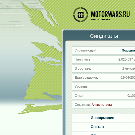
Синдикаты
Управляющий:
Порши
Наличные:
2,020,597 
В составе:
2 челов
Дата создания:
02-04-20
Уровень:
Очки:
0/10
Союзники:
Антисистема
Информация
Состав