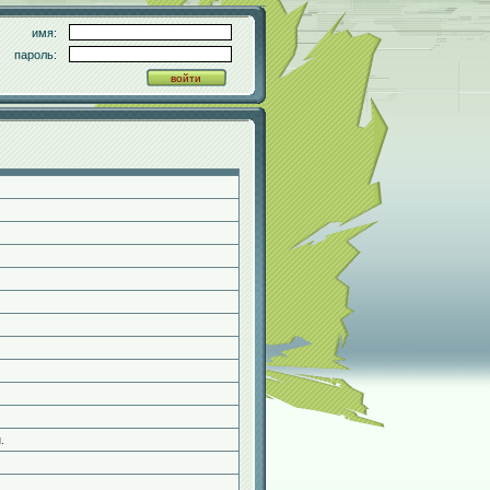
имя:
пароль:
.