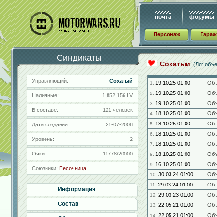
почта
форумы
Персонаж
Гараж
Синдикаты
Сохатый
(Лог объе
Управляющий:
Сохатый
19.10.25 01:00
Об
1.
19.10.25 01:00
Об
2.
Наличные:
1,852,156 LV
19.10.25 01:00
Об
3.
В составе:
121 человек
18.10.25 01:00
Об
4.
18.10.25 01:00
Об
5.
Дата создания:
21-07-2008
18.10.25 01:00
Об
6.
Уровень:
2
18.10.25 01:00
Об
7.
Очки:
11778/20000
18.10.25 01:00
Об
8.
16.10.25 01:00
Об
9.
Союзники:
Песочница
30.03.24 01:00
Об
10.
29.03.24 01:00
Об
11.
Информация
29.03.23 01:00
Об
12.
Состав
22.05.21 01:00
Об
13.
22.05.21 01:00
Об
14.