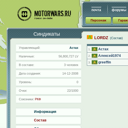
почта
форумы
Персонаж
Гараж
Синдикаты
LORDZ
(Состав)
Управляющий:
Астах
Астах
1.
Алексей1974
2.
Наличные:
56,800,727 LV
greeffin
3.
В составе:
3 человек
Дата создания:
14-12-2008
Уровень:
0
Очки:
22/1000
Союзники:
РКФ
Информация
Состав