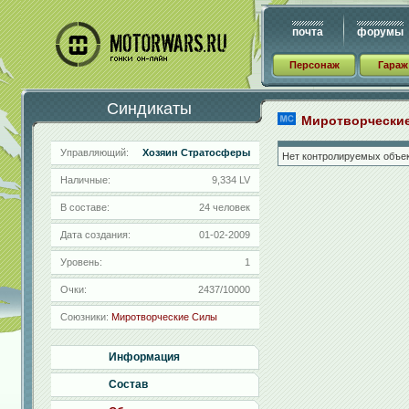
почта
форумы
Персонаж
Гараж
Синдикаты
Миротворчески
Управляющий:
Хозяин Стратосферы
Нет контролируемых объек
Наличные:
9,334 LV
В составе:
24 человек
Дата создания:
01-02-2009
Уровень:
1
Очки:
2437/10000
Союзники:
Миротворческие Силы
Информация
Состав