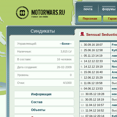
почта
форумы
Персонаж
Гараж
Синдикаты
Sensual Seducti
Управляющий:
--Бони--
30.09.16 18:07
Fre
1.
25.06.16 12:58
Куб
2.
Наличные:
3,815 LV
05.11.13 14:19
лав
3.
В составе:
16 человек
14.12.12 22:33
Yul
4.
14.12.12 19:19
Noc
5.
Дата создания:
26-02-2009
15.06.12 16:40
Але
6.
Уровень:
0
12.06.12 15:29
Але
7.
Очки:
4/1000
11.06.12 19:58
Выс
8.
04.06.12 13:53
нек
9.
Информация
30.05.12 19:28
нек
10.
30.05.12 18:19
Выс
11.
Состав
11.04.12 16:57
лав
12.
Объекты
11.04.12 16:52
Выс
13.
07.04.12 20:14
Куб
14.