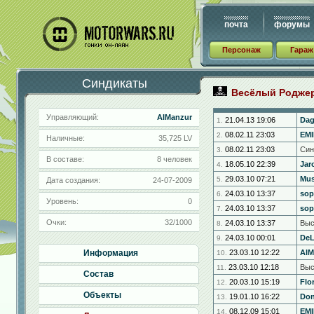
почта
форумы
Персонаж
Гараж
Синдикаты
Весёлый Родже
Управляющий:
AlManzur
21.04.13 19:06
Da
1.
08.02.11 23:03
EMI
2.
Наличные:
35,725 LV
08.02.11 23:03
Син
3.
В составе:
8 человек
18.05.10 22:39
Jar
4.
29.03.10 07:21
Mus
5.
Дата создания:
24-07-2009
24.03.10 13:37
sop
6.
Уровень:
0
24.03.10 13:37
sop
7.
Очки:
32/1000
24.03.10 13:37
Выс
8.
24.03.10 00:01
DeL
9.
Информация
23.03.10 12:22
AlM
10.
23.03.10 12:18
Выс
11.
Состав
20.03.10 15:19
Flo
12.
Объекты
19.01.10 16:22
Don
13.
08.12.09 15:01
EMI
14.