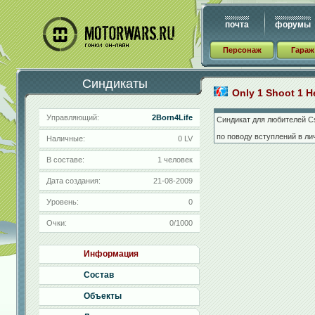
почта
форумы
Персонаж
Гараж
Синдикаты
Only 1 Shoot 1 H
Управляющий:
2Born4Life
Синдикат для любителей Cs
по поводу вступлений в ли
Наличные:
0 LV
В составе:
1 человек
Дата создания:
21-08-2009
Уровень:
0
Очки:
0/1000
Информация
Состав
Объекты