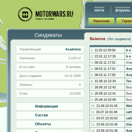
почта
форумы
Персонаж
Гараж
Синдикаты
Science
(Лог синдиката)
Управляющий:
Academia
11.03.12 09:56
b e 
1.
22.01.12 17:35
b e 
2.
Наличные:
5,145 LV
08.02.11 17:52
Изм
3.
В составе:
8 человек
08.02.11 17:52
Aca
4.
08.02.11 17:50
Aca
5.
Дата создания:
24-11-2009
31.08.10 22:34
Тех
6.
Уровень:
0
28.08.10 12:42
Выс
7.
Очки:
11/1000
28.08.10 12:41
Выс
8.
25.08.10 02:08
Выс
9.
21.08.10 01:05
Wal
Информация
10.
26.07.10 01:48
caf
11.
Состав
04.07.10 20:02
caf
12.
Объекты
23.06.10 01:46
Gly
13.
23.06.10 01:36
Aca
14.