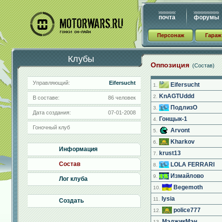
почта
форумы
Персонаж
Гараж
Клубы
Оппозиция
(Состав)
Управляющий:
Eifersucht
Eifersucht
1.
KnAGTUddd
2.
В составе:
86 человек
ПодлизО
3.
Дата создания:
07-01-2008
Гонщык-1
4.
Гоночный клуб
Arvont
5.
Kharkov
6.
Информация
krust13
7.
Состав
LOLA FERRARI
8.
Измайлово
9.
Лог клуба
Begemoth
10.
lysia
11.
Создать
police777
12.
МэджикМэн
13.