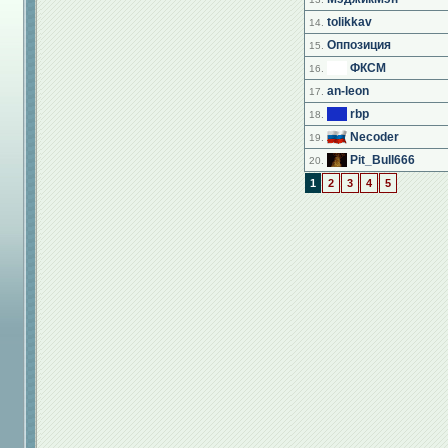
tolikkav
14.
Оппозиция
15.
ФКСМ
16.
an-leon
17.
rbp
18.
Necoder
19.
Pit_Bull666
20.
1
2
3
4
5